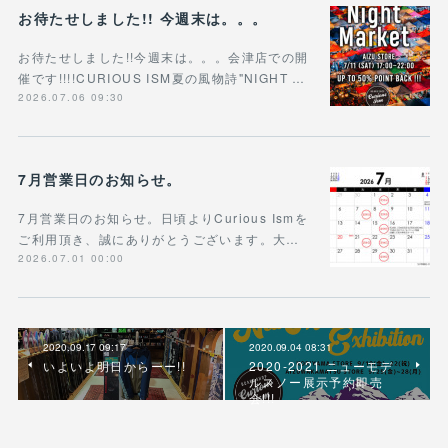
お待たせしました!! 今週末は。。。
お待たせしました!!今週末は。。。会津店での開
催です!!!!CURIOUS ISM夏の風物詩"NIGHT …
2026.07.06 09:30
7月営業日のお知らせ。
7月営業日のお知らせ。日頃よりCurious Ismを
ご利用頂き、誠にありがとうございます。大…
2026.07.01 00:00
2020.09.17 09:17
2020.09.04 08:31
いよいよ明日からーー!!
2020-2021 ニューモデ
ルスノー展示予約即売
会!!!