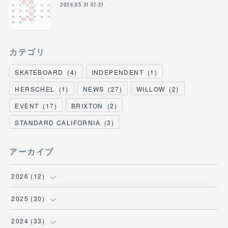
2026.05.31 07:21
カテゴリ
SKATEBOARD
(
4
)
INDEPENDENT
(
1
)
HERSCHEL
(
1
)
NEWS
(
27
)
WILLOW
(
2
)
EVENT
(
17
)
BRIXTON
(
2
)
STANDARD CALIFORNIA
(
3
)
アーカイブ
2026
(
12
)
(
3
)
2025
(
30
)
(
1
)
(
5
)
2024
(
33
)