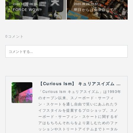
2020.10.23 06:39
2020.09.24 10:51
FORCE WOW!!
明日からは会津店にて!!
0
コメント
【Curious Ism】 キュリアスイズム l スノーボードショップ サーフショップ 福島県 会津若松市 郡山市 通販
「Curious Ism キュリアスイズム」は1993年
のオープン以来、スノーボード・サーフィ
ン・スケートを通し自由で笑いにあふれたラ
イフスタイルを提案するプロショップ。スノ
ーボード・サーフィン・スケートに関するギ
アはもちろんそれらをより楽しむためのファ
ッションやストリートアイテムまでトータル