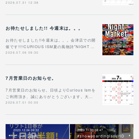
2026.07.31 12:38
お待たせしました!! 今週末は。。。
お待たせしました!!今週末は。。。会津店での開
催です!!!!CURIOUS ISM夏の風物詩"NIGHT …
2026.07.06 09:30
7月営業日のお知らせ。
7月営業日のお知らせ。日頃よりCurious Ismを
ご利用頂き、誠にありがとうございます。大…
2026.07.01 00:00
2020.12.04 09:32
2020.11.30 08:47
ビックリ企画!!
#snowboardingisourID