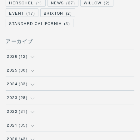
HERSCHEL
(
1
)
NEWS
(
27
)
WILLOW
(
2
)
EVENT
(
17
)
BRIXTON
(
2
)
STANDARD CALIFORNIA
(
3
)
アーカイブ
2026
(
12
)
(
3
)
2025
(
30
)
(
1
)
(
5
)
2024
(
33
)
(
2
)
(
3
)
(
5
)
2023
(
28
)
(
1
)
(
2
)
(
1
)
(
3
)
2022
(
31
)
(
1
)
(
4
)
(
2
)
(
2
)
(
1
)
2021
(
35
)
(
3
)
(
1
)
(
6
)
(
2
)
(
3
)
(
1
)
2020
(
43
)