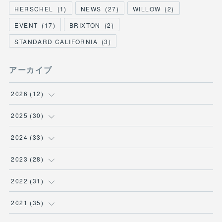
HERSCHEL
(
1
)
NEWS
(
27
)
WILLOW
(
2
)
EVENT
(
17
)
BRIXTON
(
2
)
STANDARD CALIFORNIA
(
3
)
アーカイブ
2026
(
12
)
(
3
)
2025
(
30
)
(
1
)
(
5
)
2024
(
33
)
(
2
)
(
3
)
(
5
)
2023
(
28
)
(
1
)
(
2
)
(
1
)
(
3
)
2022
(
31
)
(
1
)
(
4
)
(
2
)
(
2
)
(
1
)
2021
(
35
)
(
3
)
(
1
)
(
6
)
(
2
)