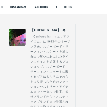
FO
INSTAGRAM
FACEBOOK
X
BLOG
【Curious Ism】 キュリアスイズム l スノーボードショップ サーフショップ 福島県 会津若松市 郡山市 通販
「Curious Ism キュリアス
イズム」は1993年のオープ
ン以来、スノーボード・サ
ーフィン・スケートを通し
自由で笑いにあふれたライ
フスタイルを提案するプロ
ショップ。スノーボード・
サーフィン・スケートに関
するギアはもちろんそれら
をより楽しむためのファッ
ションやストリートアイテ
ムまでトータルで提案。海
外ブランドからドメスティ
ックブランドまで厳選され
たギアを取り揃えていま