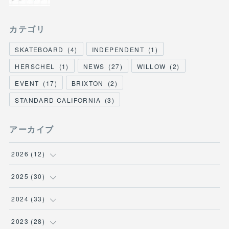
カテゴリ
SKATEBOARD
(
4
)
INDEPENDENT
(
1
)
HERSCHEL
(
1
)
NEWS
(
27
)
WILLOW
(
2
)
EVENT
(
17
)
BRIXTON
(
2
)
STANDARD CALIFORNIA
(
3
)
アーカイブ
2026
(
12
)
(
3
)
2025
(
30
)
(
1
)
(
5
)
2024
(
33
)
(
2
)
(
3
)
(
5
)
2023
(
28
)