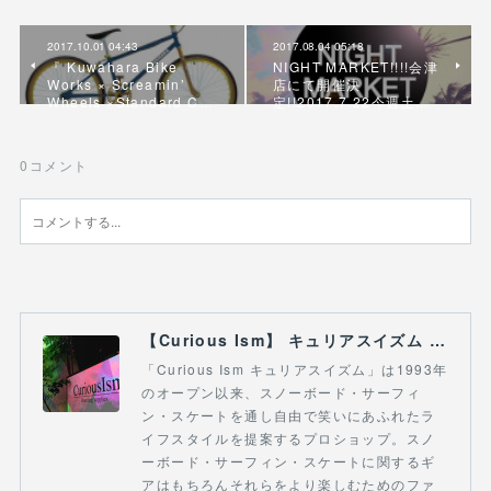
2017.10.01 04:43
2017.08.04 05:18
『 Kuwahara Bike
NIGHT MARKET!!!!会津
Works × Screamin’
店にて開催決
Wheels ×Standard C…
定!!2017.7.22今週土…
0
コメント
【Curious Ism】 キュリアスイズム l スノーボードショップ サーフショップ 福島県 会津若松市 郡山市 通販
「Curious Ism キュリアスイズム」は1993年
のオープン以来、スノーボード・サーフィ
ン・スケートを通し自由で笑いにあふれたラ
イフスタイルを提案するプロショップ。スノ
ーボード・サーフィン・スケートに関するギ
アはもちろんそれらをより楽しむためのファ