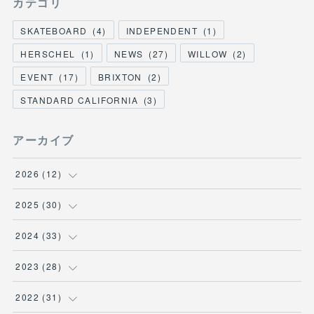
カテゴリ
SKATEBOARD
(
4
)
INDEPENDENT
(
1
)
HERSCHEL
(
1
)
NEWS
(
27
)
WILLOW
(
2
)
EVENT
(
17
)
BRIXTON
(
2
)
STANDARD CALIFORNIA
(
3
)
アーカイブ
2026
(
12
)
(
3
)
2025
(
30
)
(
1
)
(
5
)
2024
(
33
)
(
2
)
(
3
)
(
5
)
2023
(
28
)
(
1
)
(
2
)
(
1
)
(
3
)
2022
(
31
)