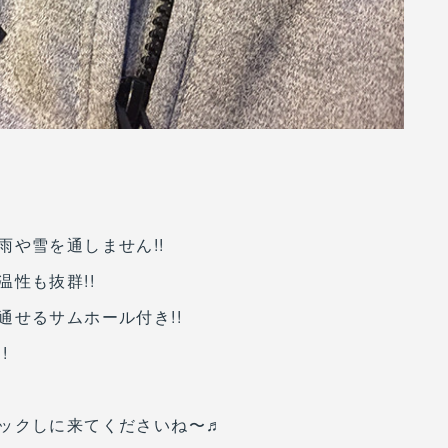
や雪を通しません!!
性も抜群!!
せるサムホール付き!!
!
ックしに来てくださいね〜♬