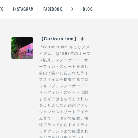
FO
INSTAGRAM
FACEBOOK
X
BLOG
【Curious Ism】 キュリアスイズム l スノーボードショップ サーフショップ 福島県 会津若松市 郡山市 通販
「Curious Ism キュリアス
イズム」は1993年のオープ
ン以来、スノーボード・サ
ーフィン・スケートを通し
自由で笑いにあふれたライ
フスタイルを提案するプロ
ショップ。スノーボード・
サーフィン・スケートに関
するギアはもちろんそれら
をより楽しむためのファッ
ションやストリートアイテ
ムまでトータルで提案。海
外ブランドからドメスティ
ックブランドまで厳選され
たギアを取り揃えていま