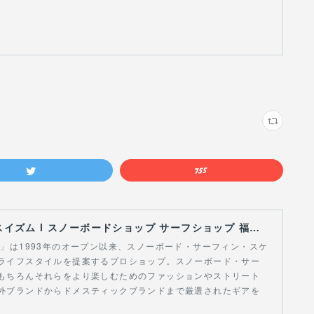
【Curious Ism】 キュリアスイズム l スノーボードショップ サーフショップ 福島県 会津若松市 郡山市 通販
スイズム」は1993年のオープン以来、スノーボード・サーフィン・スケ
ライフスタイルを提案するプロショップ。スノーボード・サー
もちろんそれらをより楽しむためのファッションやストリート
外ブランドからドメスティックブランドまで厳選されたギアを