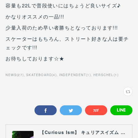
容量も22Lで普段使いにはちょうど良いサイズ♪
かなりオススメの一品!!!
少量入荷のため早い者勝ちとなっております!!!
スケーターはもちろん、ストリート好きな人は要チ
ェックです!!!
お待ちしております☆★
NEWS
(
27
)
SKATEBOARD
(
4
)
INDEPENDENT
(
1
)
HERSCHEL
(
1
)
【Curious Ism】 キュリアスイズム l スノーボードショップ サーフショップ 福島県 会津若松市 郡山市 通販