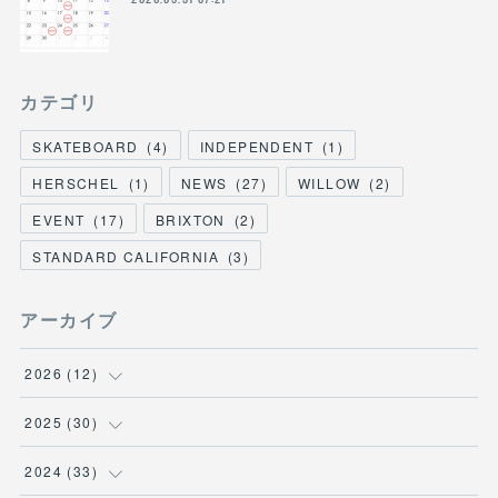
カテゴリ
SKATEBOARD
(
4
)
INDEPENDENT
(
1
)
HERSCHEL
(
1
)
NEWS
(
27
)
WILLOW
(
2
)
EVENT
(
17
)
BRIXTON
(
2
)
STANDARD CALIFORNIA
(
3
)
アーカイブ
2026
(
12
)
(
3
)
2025
(
30
)
(
1
)
(
5
)
2024
(
33
)