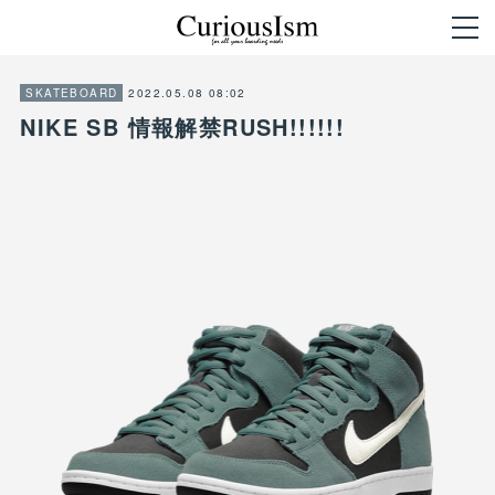
2022.05.08 08:02
SKATEBOARD
NIKE SB 情報解禁RUSH!!!!!!