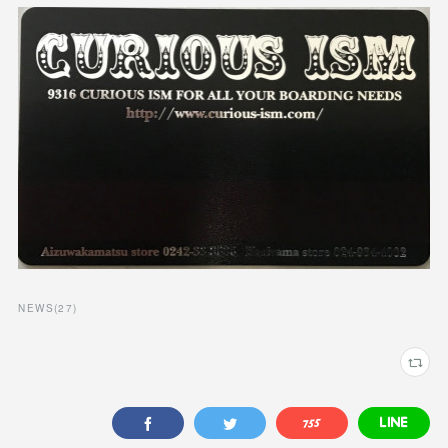
NEWS
(
27
)