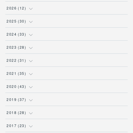
2026
(
12
)
(
3
)
2025
(
30
)
(
1
)
(
5
)
2024
(
33
)
(
2
)
(
3
)
(
5
)
2023
(
28
)
(
1
)
(
2
)
(
1
)
(
3
)
2022
(
31
)
(
1
)
(
4
)
(
2
)
(
2
)
(
1
)
2021
(
35
)
(
3
)
(
1
)
(
6
)
(
2
)
(
3
)
(
1
)
2020
(
43
)
(
1
)
(
1
)
(
3
)
(
3
)
(
3
)
(
4
)
(
3
)
2019
(
37
)
(
3
)
(
4
)
(
1
)
(
2
)
(
1
)
(
4
)
(
4
)
2018
(
28
)
(
1
)
(
1
)
(
3
)
(
3
)
(
1
)
(
3
)
(
5
)
(
1
)
2017
(
23
)