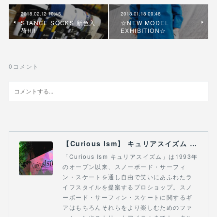
2018.02.12 10:45
2018.01.18 09:48
STANCE SOCKS 新色入
☆NEW MODEL
荷!!!!
EXHIBITION☆
0
コメント
【Curious Ism】 キュリアスイズム l スノーボードショップ サーフショップ 福島県 会津若松市 郡山市 通販
「Curious Ism キュリアスイズム」は1993年
のオープン以来、スノーボード・サーフィ
ン・スケートを通し自由で笑いにあふれたラ
イフスタイルを提案するプロショップ。スノ
ーボード・サーフィン・スケートに関するギ
アはもちろんそれらをより楽しむためのファ