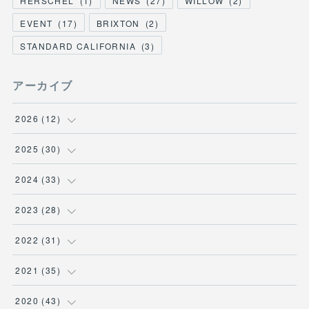
HERSCHEL
(
1
)
NEWS
(
27
)
WILLOW
(
2
)
EVENT
(
17
)
BRIXTON
(
2
)
STANDARD CALIFORNIA
(
3
)
アーカイブ
2026
(
12
)
(
3
)
2025
(
30
)
(
1
)
(
5
)
2024
(
33
)
(
2
)
(
3
)
(
5
)
2023
(
28
)
(
1
)
(
2
)
(
1
)
(
3
)
2022
(
31
)
(
1
)
(
4
)
(
2
)
(
2
)
(
1
)
2021
(
35
)
(
3
)
(
1
)
(
6
)
(
2
)
(
3
)
(
1
)
2020
(
43
)