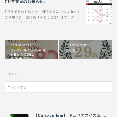
7月営業日のお知らせ。
7月営業日のお知らせ。日頃よりCurious Ismを
ご利用頂き、誠にありがとうございます。大…
2026.07.01 00:00
2022.08.26 09:31
2022.07.18 03:47
22-23 SNOWBOARD
ご報告。
NEW MODEL
EXHIBITION
0
コメント
【Curious Ism】 キュリアスイズム l スノーボードショップ サーフショップ 福島県 会津若松市 郡山市 通販