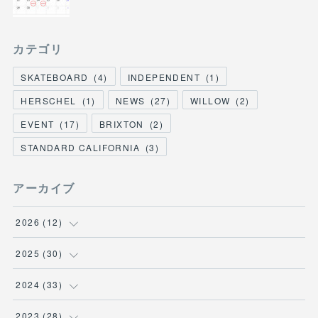
カテゴリ
SKATEBOARD
(
4
)
INDEPENDENT
(
1
)
HERSCHEL
(
1
)
NEWS
(
27
)
WILLOW
(
2
)
EVENT
(
17
)
BRIXTON
(
2
)
STANDARD CALIFORNIA
(
3
)
アーカイブ
2026
(
12
)
(
3
)
2025
(
30
)
(
1
)
(
5
)
2024
(
33
)
(
2
)
(
3
)
(
5
)
2023
(
28
)