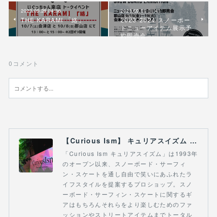
2023.09.28 04:36
2023.09.11 01:41
THE KARAMI 「絡」
2023-2024 スノーボー
ドニューアイテム展示予
約即売会
0
コメント
【Curious Ism】 キュリアスイズム l スノーボードショップ サーフショップ 福島県 会津若松市 郡山市 通販
「Curious Ism キュリアスイズム」は1993年
のオープン以来、スノーボード・サーフィ
ン・スケートを通し自由で笑いにあふれたラ
イフスタイルを提案するプロショップ。スノ
ーボード・サーフィン・スケートに関するギ
アはもちろんそれらをより楽しむためのファ
ッションやストリートアイテムまでトータル