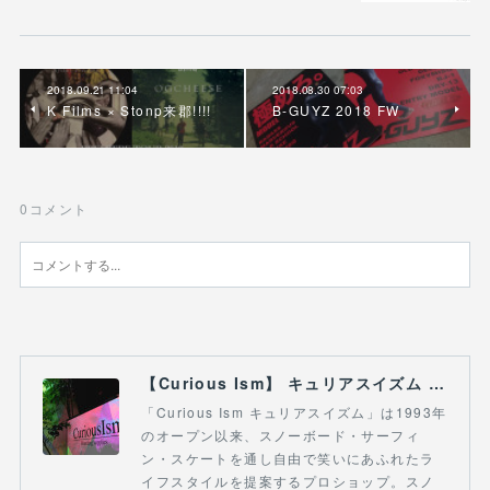
2018.09.21 11:04
2018.08.30 07:03
K Films × Stonp来郡!!!!
B-GUYZ 2018 FW
0
コメント
【Curious Ism】 キュリアスイズム l スノーボードショップ サーフショップ 福島県 会津若松市 郡山市 通販
「Curious Ism キュリアスイズム」は1993年
のオープン以来、スノーボード・サーフィ
ン・スケートを通し自由で笑いにあふれたラ
イフスタイルを提案するプロショップ。スノ