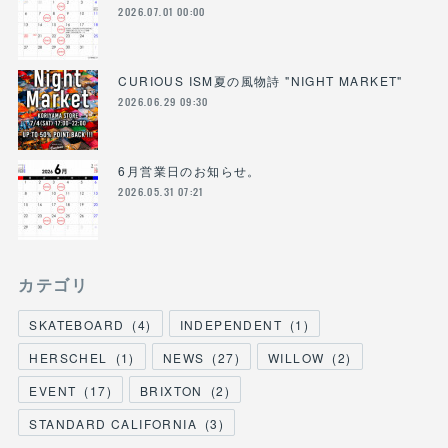
2026.07.01 00:00
CURIOUS ISM夏の風物詩 "NIGHT MARKET"
2026.06.29 09:30
6月営業日のお知らせ。
2026.05.31 07:21
カテゴリ
SKATEBOARD
(
4
)
INDEPENDENT
(
1
)
HERSCHEL
(
1
)
NEWS
(
27
)
WILLOW
(
2
)
EVENT
(
17
)
BRIXTON
(
2
)
STANDARD CALIFORNIA
(
3
)