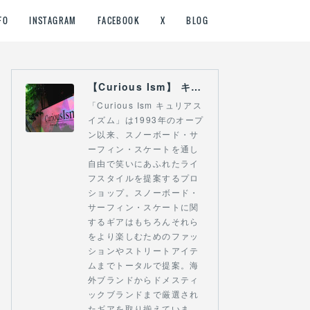
FO
INSTAGRAM
FACEBOOK
X
BLOG
【Curious Ism】 キュリアスイズム l スノーボードショップ サーフショップ 福島県 会津若松市 郡山市 通販
「Curious Ism キュリアス
イズム」は1993年のオープ
ン以来、スノーボード・サ
ーフィン・スケートを通し
自由で笑いにあふれたライ
フスタイルを提案するプロ
ショップ。スノーボード・
サーフィン・スケートに関
するギアはもちろんそれら
をより楽しむためのファッ
ションやストリートアイテ
ムまでトータルで提案。海
外ブランドからドメスティ
ックブランドまで厳選され
たギアを取り揃えていま