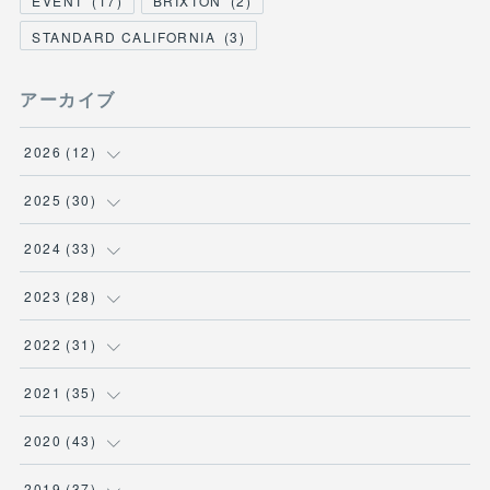
EVENT
(
17
)
BRIXTON
(
2
)
STANDARD CALIFORNIA
(
3
)
アーカイブ
2026
(
12
)
(
3
)
2025
(
30
)
(
1
)
(
5
)
2024
(
33
)
(
2
)
(
3
)
(
5
)
2023
(
28
)
(
1
)
(
2
)
(
1
)
(
3
)
2022
(
31
)
(
1
)
(
4
)
(
2
)
(
2
)
(
1
)
2021
(
35
)
(
3
)
(
1
)
(
6
)
(
2
)
(
3
)
(
1
)
2020
(
43
)
(
1
)
(
1
)
(
3
)
(
3
)
(
3
)
(
4
)
(
3
)
2019
(
37
)