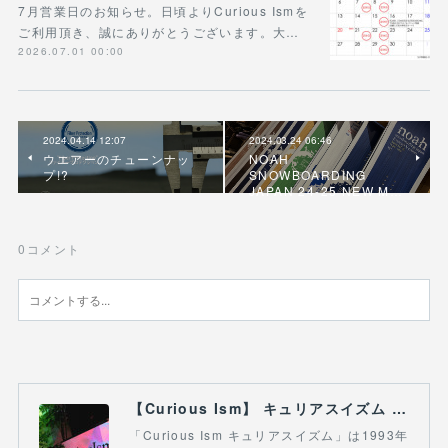
7月営業日のお知らせ。日頃よりCurious Ismを
ご利用頂き、誠にありがとうございます。大…
2026.07.01 00:00
2024.04.14 12:07
2024.03.24 06:46
ウエアーのチューンナッ
NOAH
プ!?
SNOWBOARDING
JAPAN 24-25 NEW M…
0
コメント
【Curious Ism】 キュリアスイズム l スノーボードショップ サーフショップ 福島県 会津若松市 郡山市 通販
「Curious Ism キュリアスイズム」は1993年