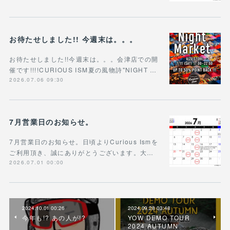
お待たせしました!! 今週末は。。。
お待たせしました!!今週末は。。。会津店での開
催です!!!!CURIOUS ISM夏の風物詩"NIGHT …
2026.07.06 09:30
7月営業日のお知らせ。
7月営業日のお知らせ。日頃よりCurious Ismを
ご利用頂き、誠にありがとうございます。大…
2026.07.01 00:00
2024.10.01 00:26
2024.09.28 03:48
今年も!? あの人が!?
YOW DEMO TOUR
2024 AUTUMN