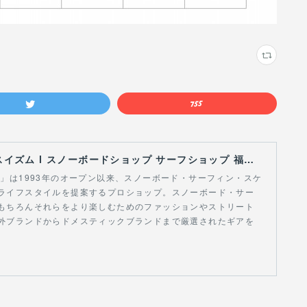
【Curious Ism】 キュリアスイズム l スノーボードショップ サーフショップ 福島県 会津若松市 郡山市 通販
スイズム」は1993年のオープン以来、スノーボード・サーフィン・スケ
ライフスタイルを提案するプロショップ。スノーボード・サー
もちろんそれらをより楽しむためのファッションやストリート
外ブランドからドメスティックブランドまで厳選されたギアを