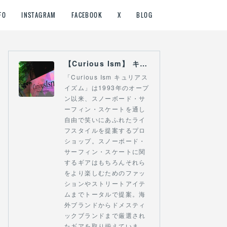
FO
INSTAGRAM
FACEBOOK
X
BLOG
【Curious Ism】 キュリアスイズム l スノーボードショップ サーフショップ 福島県 会津若松市 郡山市 通販
「Curious Ism キュリアス
イズム」は1993年のオープ
ン以来、スノーボード・サ
ーフィン・スケートを通し
自由で笑いにあふれたライ
フスタイルを提案するプロ
ショップ。スノーボード・
サーフィン・スケートに関
するギアはもちろんそれら
をより楽しむためのファッ
ションやストリートアイテ
ムまでトータルで提案。海
外ブランドからドメスティ
ックブランドまで厳選され
たギアを取り揃えていま