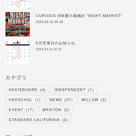
CURIOUS ISM夏の風物詩 "NIGHT MARKET"
2026.06.29 09:30
6月営業日のお知らせ。
2026.05.31 07:21
カテゴリ
SKATEBOARD
(
4
)
INDEPENDENT
(
1
)
HERSCHEL
(
1
)
NEWS
(
27
)
WILLOW
(
2
)
EVENT
(
17
)
BRIXTON
(
2
)
STANDARD CALIFORNIA
(
3
)