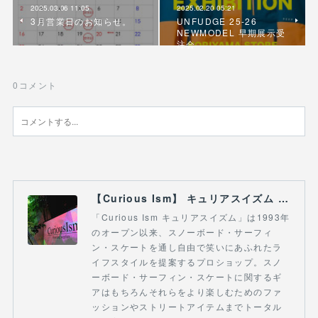
2025.03.06 11:05
2025.02.20 05:21
3月営業日のお知らせ。
UNFUDGE 25-26
NEWMODEL 早期展示受
注会
0
コメント
【Curious Ism】 キュリアスイズム l スノーボードショップ サーフショップ 福島県 会津若松市 郡山市 通販
「Curious Ism キュリアスイズム」は1993年
のオープン以来、スノーボード・サーフィ
ン・スケートを通し自由で笑いにあふれたラ
イフスタイルを提案するプロショップ。スノ
ーボード・サーフィン・スケートに関するギ
アはもちろんそれらをより楽しむためのファ
ッションやストリートアイテムまでトータル