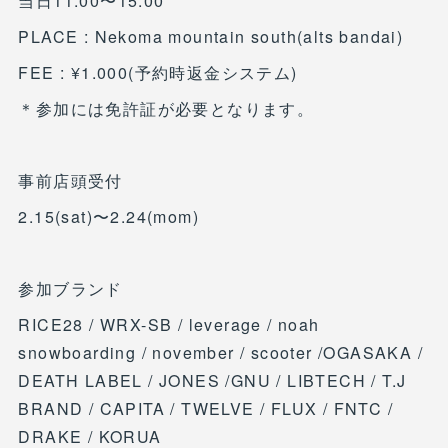
当日11:00〜15:00
PLACE : Nekoma mountain south(alts bandai)
FEE : ¥1.000(予約時返金システム)
＊参加には免許証が必要となります。
事前店頭受付
2.15(sat)〜2.24(mom)
参加ブランド
RICE28 / WRX-SB / leverage / noah
snowboarding / november / scooter /OGASAKA /
DEATH LABEL / JONES /GNU / LIBTECH / T.J
BRAND / CAPITA / TWELVE / FLUX / FNTC /
DRAKE / KORUA