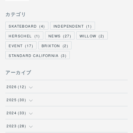
カテゴリ
SKATEBOARD
(
4
)
INDEPENDENT
(
1
)
HERSCHEL
(
1
)
NEWS
(
27
)
WILLOW
(
2
)
EVENT
(
17
)
BRIXTON
(
2
)
STANDARD CALIFORNIA
(
3
)
アーカイブ
2026
(
12
)
(
3
)
2025
(
30
)
(
1
)
(
5
)
2024
(
33
)
(
2
)
(
3
)
(
5
)
2023
(
28
)