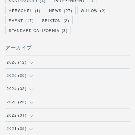
SKATEBOARD
(
4
)
INDEPENDENT
(
1
)
HERSCHEL
(
1
)
NEWS
(
27
)
WILLOW
(
2
)
EVENT
(
17
)
BRIXTON
(
2
)
STANDARD CALIFORNIA
(
3
)
アーカイブ
2026
(
12
)
(
3
)
2025
(
30
)
(
1
)
(
5
)
2024
(
33
)
(
2
)
(
3
)
(
5
)
2023
(
28
)
(
1
)
(
2
)
(
1
)
(
3
)
2022
(
31
)
(
1
)
(
4
)
(
2
)
(
2
)
(
1
)
2021
(
35
)