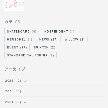
カテゴリ
SKATEBOARD
(
4
)
INDEPENDENT
(
1
)
HERSCHEL
(
1
)
NEWS
(
27
)
WILLOW
(
2
)
EVENT
(
17
)
BRIXTON
(
2
)
STANDARD CALIFORNIA
(
3
)
アーカイブ
2026
(
12
)
(
3
)
2025
(
30
)
(
1
)
(
5
)
2024
(
33
)