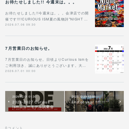
お待たせしました!! 今週末は。。。
お待たせしました!!今週末は。。。会津店での開
催です!!!!CURIOUS ISM夏の風物詩"NIGHT …
2026.07.06 09:30
7月営業日のお知らせ。
7月営業日のお知らせ。日頃よりCurious Ismを
ご利用頂き、誠にありがとうございます。大…
2026.07.01 00:00
2026.02.01 01:30
2025.12.29 12:08
2026-2027 Curious
End of year !!!!!!!!
Ismニューモデル試乗会
0
コメント