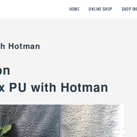
HOME
ONLINE SHOP
SHOP IN
th Hotman
on
x PU with Hotman