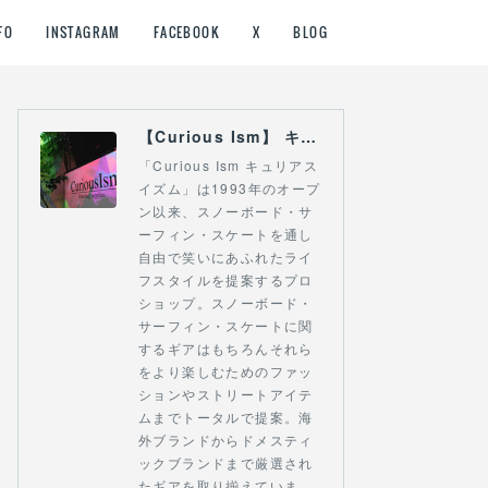
FO
INSTAGRAM
FACEBOOK
X
BLOG
【Curious Ism】 キュリアスイズム l スノーボードショップ サーフショップ 福島県 会津若松市 郡山市 通販
「Curious Ism キュリアス
イズム」は1993年のオープ
ン以来、スノーボード・サ
ーフィン・スケートを通し
自由で笑いにあふれたライ
フスタイルを提案するプロ
ショップ。スノーボード・
サーフィン・スケートに関
するギアはもちろんそれら
をより楽しむためのファッ
ションやストリートアイテ
ムまでトータルで提案。海
外ブランドからドメスティ
ックブランドまで厳選され
たギアを取り揃えていま