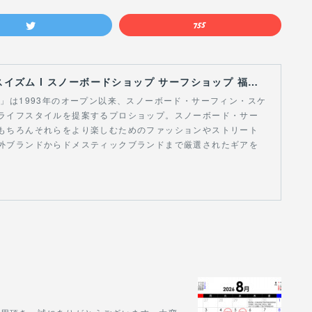
【Curious Ism】 キュリアスイズム l スノーボードショップ サーフショップ 福島県 会津若松市 郡山市 通販
スイズム」は1993年のオープン以来、スノーボード・サーフィン・スケ
ライフスタイルを提案するプロショップ。スノーボード・サー
もちろんそれらをより楽しむためのファッションやストリート
外ブランドからドメスティックブランドまで厳選されたギアを