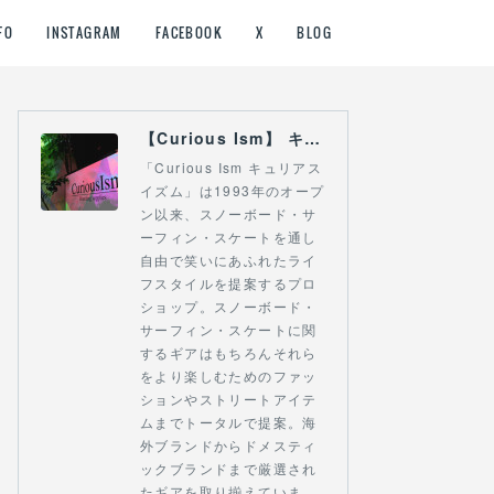
FO
INSTAGRAM
FACEBOOK
X
BLOG
【Curious Ism】 キュリアスイズム l スノーボードショップ サーフショップ 福島県 会津若松市 郡山市 通販
「Curious Ism キュリアス
イズム」は1993年のオープ
ン以来、スノーボード・サ
ーフィン・スケートを通し
自由で笑いにあふれたライ
フスタイルを提案するプロ
ショップ。スノーボード・
サーフィン・スケートに関
するギアはもちろんそれら
をより楽しむためのファッ
ションやストリートアイテ
ムまでトータルで提案。海
外ブランドからドメスティ
ックブランドまで厳選され
たギアを取り揃えていま