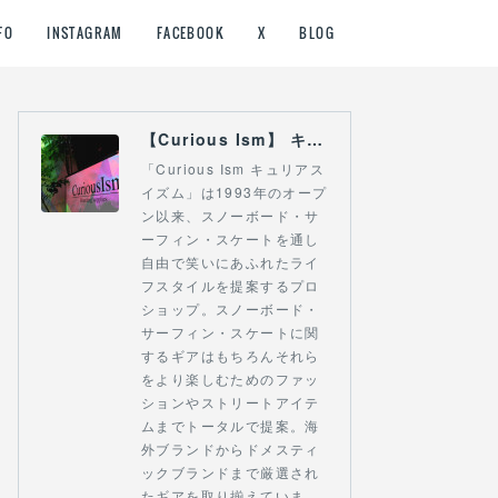
FO
INSTAGRAM
FACEBOOK
X
BLOG
【Curious Ism】 キュリアスイズム l スノーボードショップ サーフショップ 福島県 会津若松市 郡山市 通販
「Curious Ism キュリアス
イズム」は1993年のオープ
ン以来、スノーボード・サ
ーフィン・スケートを通し
自由で笑いにあふれたライ
フスタイルを提案するプロ
ショップ。スノーボード・
サーフィン・スケートに関
するギアはもちろんそれら
をより楽しむためのファッ
ションやストリートアイテ
ムまでトータルで提案。海
外ブランドからドメスティ
ックブランドまで厳選され
たギアを取り揃えていま