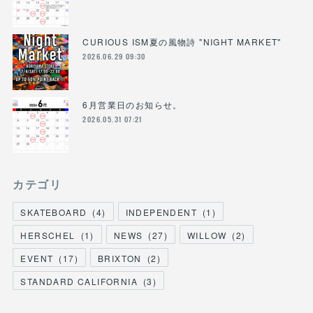
CURIOUS ISM夏の風物詩 "NIGHT MARKET"
2026.06.29 09:30
6月営業日のお知らせ。
2026.05.31 07:21
カテゴリ
SKATEBOARD
(
4
)
INDEPENDENT
(
1
)
HERSCHEL
(
1
)
NEWS
(
27
)
WILLOW
(
2
)
EVENT
(
17
)
BRIXTON
(
2
)
STANDARD CALIFORNIA
(
3
)