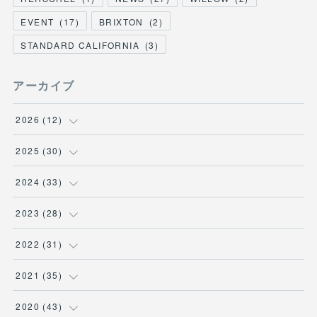
EVENT
(
17
)
BRIXTON
(
2
)
STANDARD CALIFORNIA
(
3
)
アーカイブ
2026
(
12
)
(
3
)
2025
(
30
)
(
1
)
(
5
)
2024
(
33
)
(
2
)
(
3
)
(
5
)
2023
(
28
)
(
1
)
(
2
)
(
1
)
(
3
)
2022
(
31
)
(
1
)
(
4
)
(
2
)
(
2
)
(
1
)
2021
(
35
)
(
3
)
(
1
)
(
6
)
(
2
)
(
3
)
(
1
)
2020
(
43
)