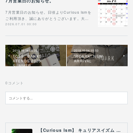
7月営業日のお知らせ。
7月営業日のお知らせ。日頃よりCurious Ismを
ご利用頂き、誠にありがとうございます。大…
2026.07.01 00:00
2019.10.14 06:35
2019.10.04 10:53
TCSS、BANKS、
"ROARK" NEW
AFENDS 2020
ARRIVAL
SUMMER
0
コメント
【Curious Ism】 キュリアスイズム l スノーボードショップ サーフショップ 福島県 会津若松市 郡山市 通販