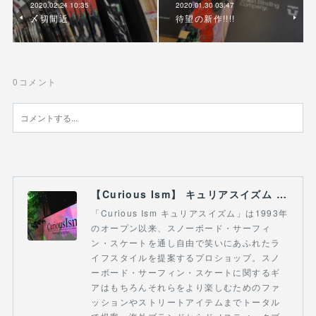
2020.02.24 10:35
2020.01.30 03:47
〆切間近
待望の新作!!!!
0
コメント
【Curious Ism】 キュリアスイズム l スノーボードショップ サーフショップ 福島県 会津若松市 郡山市 通販
「Curious Ism キュリアスイズム」は1993年
のオープン以来、スノーボード・サーフィ
ン・スケートを通し自由で笑いにあふれたラ
イフスタイルを提案するプロショップ。スノ
ーボード・サーフィン・スケートに関するギ
アはもちろんそれらをより楽しむためのファ
ッションやストリートアイテムまでトータル