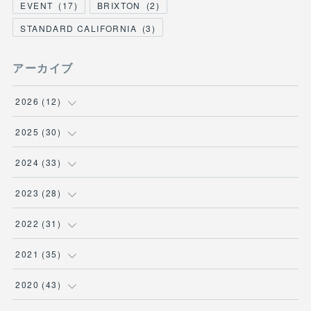
EVENT
(
17
)
BRIXTON
(
2
)
STANDARD CALIFORNIA
(
3
)
アーカイブ
2026
(
12
)
(
3
)
2025
(
30
)
(
1
)
(
5
)
2024
(
33
)
(
2
)
(
3
)
(
5
)
2023
(
28
)
(
1
)
(
2
)
(
1
)
(
3
)
2022
(
31
)
(
1
)
(
4
)
(
2
)
(
2
)
(
1
)
2021
(
35
)
(
3
)
(
1
)
(
6
)
(
2
)
(
3
)
(
1
)
2020
(
43
)
(
1
)
(
1
)
(
3
)
(
3
)