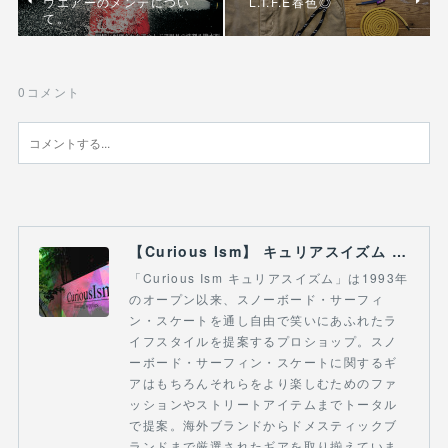
ウエアーのメンテについ
L.I.F.E春色◎
て。
0
コメント
【Curious Ism】 キュリアスイズム l スノーボードショップ サーフショップ 福島県 会津若松市 郡山市 通販
「Curious Ism キュリアスイズム」は1993年
のオープン以来、スノーボード・サーフィ
ン・スケートを通し自由で笑いにあふれたラ
イフスタイルを提案するプロショップ。スノ
ーボード・サーフィン・スケートに関するギ
アはもちろんそれらをより楽しむためのファ
ッションやストリートアイテムまでトータル
で提案。海外ブランドからドメスティックブ
ランドまで厳選されたギアを取り揃えていま