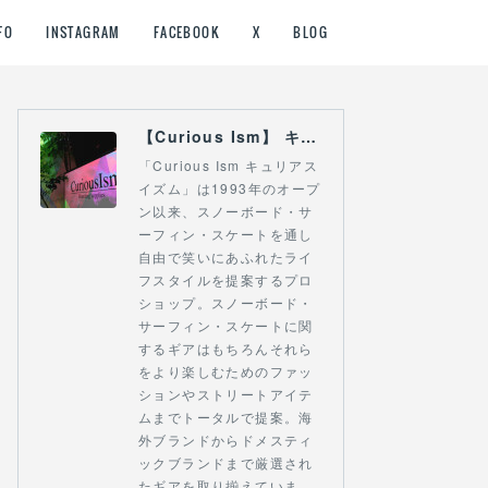
FO
INSTAGRAM
FACEBOOK
X
BLOG
【Curious Ism】 キュリアスイズム l スノーボードショップ サーフショップ 福島県 会津若松市 郡山市 通販
「Curious Ism キュリアス
イズム」は1993年のオープ
ン以来、スノーボード・サ
ーフィン・スケートを通し
自由で笑いにあふれたライ
フスタイルを提案するプロ
ショップ。スノーボード・
サーフィン・スケートに関
するギアはもちろんそれら
をより楽しむためのファッ
ションやストリートアイテ
ムまでトータルで提案。海
外ブランドからドメスティ
ックブランドまで厳選され
たギアを取り揃えていま