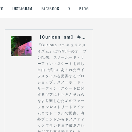
FO
INSTAGRAM
FACEBOOK
X
BLOG
【Curious Ism】 キュリアスイズム l スノーボードショップ サーフショップ 福島県 会津若松市 郡山市 通販
「Curious Ism キュリアス
イズム」は1993年のオープ
ン以来、スノーボード・サ
ーフィン・スケートを通し
自由で笑いにあふれたライ
フスタイルを提案するプロ
ショップ。スノーボード・
サーフィン・スケートに関
するギアはもちろんそれら
をより楽しむためのファッ
ションやストリートアイテ
ムまでトータルで提案。海
外ブランドからドメスティ
ックブランドまで厳選され
たギアを取り揃えていま