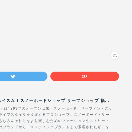
【Curious Ism】 キュリアスイズム l スノーボードショップ サーフショップ 福島県 会津若松市 郡山市 通販
スイズム」は1993年のオープン以来、スノーボード・サーフィン・スケ
ライフスタイルを提案するプロショップ。スノーボード・サー
もちろんそれらをより楽しむためのファッションやストリート
外ブランドからドメスティックブランドまで厳選されたギアを