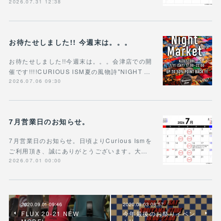
2026.07.31 12:38
お待たせしました!! 今週末は。。。
お待たせしました!!今週末は。。。会津店での開
催です!!!!CURIOUS ISM夏の風物詩"NIGHT …
2026.07.06 09:30
7月営業日のお知らせ。
7月営業日のお知らせ。日頃よりCurious Ismを
ご利用頂き、誠にありがとうございます。大…
2026.07.01 00:00
2020.09.01 09:46
2020.08.03 08:57
FLUX 20-21 NEW
今年最後のお祭りイベン