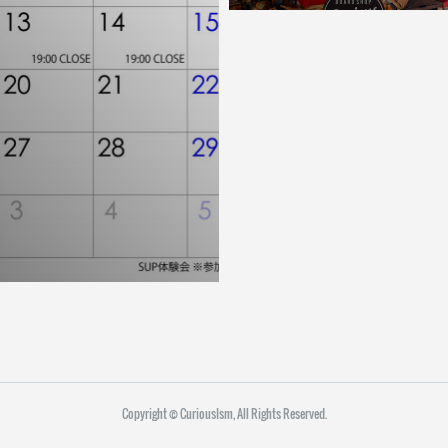
Copyright ©︎ CuriousIsm, All Rights Reserved.