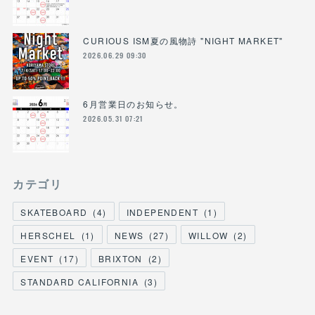
CURIOUS ISM夏の風物詩 "NIGHT MARKET"
2026.06.29 09:30
6月営業日のお知らせ。
2026.05.31 07:21
カテゴリ
SKATEBOARD
(
4
)
INDEPENDENT
(
1
)
HERSCHEL
(
1
)
NEWS
(
27
)
WILLOW
(
2
)
EVENT
(
17
)
BRIXTON
(
2
)
STANDARD CALIFORNIA
(
3
)