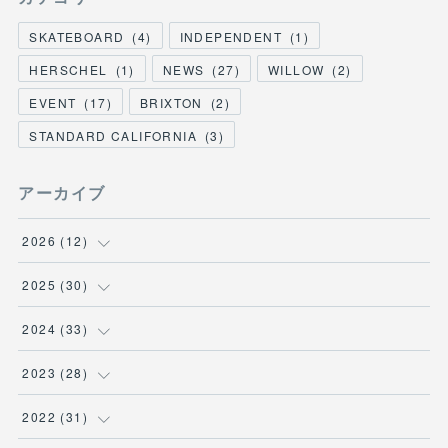
SKATEBOARD
(
4
)
INDEPENDENT
(
1
)
HERSCHEL
(
1
)
NEWS
(
27
)
WILLOW
(
2
)
EVENT
(
17
)
BRIXTON
(
2
)
STANDARD CALIFORNIA
(
3
)
アーカイブ
2026
(
12
)
(
3
)
2025
(
30
)
(
1
)
(
5
)
2024
(
33
)
(
2
)
(
3
)
(
5
)
2023
(
28
)
(
1
)
(
2
)
(
1
)
(
3
)
2022
(
31
)