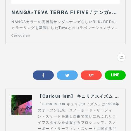
NANGA×TEVA TERRA FI FIVE / ナンガ×テバ テラ ファイ ファイブ | Curiousism powered by BASE
NANGAカラーの高機能サンダルナンガらしいBLK×REDの
カラーリングを基調にしたTevaとのコラボレーションサン…
Curiousism
【Curious Ism】 キュリアスイズム l スノーボードショップ サーフショップ 福島県 会津若松市 郡山市 通販
「Curious Ism キュリアスイズム」は1993年
のオープン以来、スノーボード・サーフィ
ン・スケートを通し自由で笑いにあふれたラ
イフスタイルを提案するプロショップ。スノ
ーボード・サーフィン・スケートに関するギ