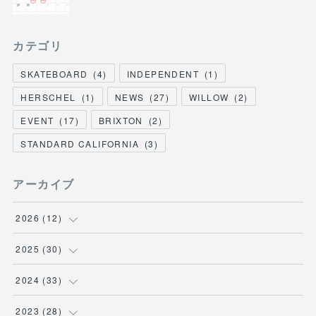
カテゴリ
SKATEBOARD
(
4
)
INDEPENDENT
(
1
)
HERSCHEL
(
1
)
NEWS
(
27
)
WILLOW
(
2
)
EVENT
(
17
)
BRIXTON
(
2
)
STANDARD CALIFORNIA
(
3
)
アーカイブ
2026
(
12
)
(
3
)
2025
(
30
)
(
1
)
(
5
)
2024
(
33
)
(
2
)
(
3
)
(
5
)
2023
(
28
)