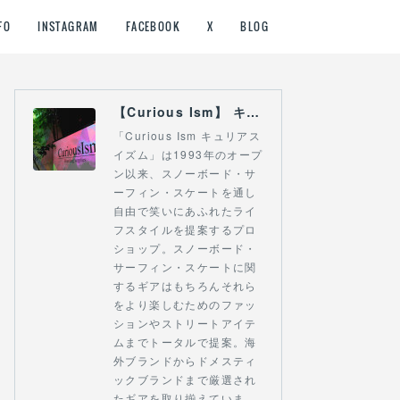
FO
INSTAGRAM
FACEBOOK
X
BLOG
【Curious Ism】 キュリアスイズム l スノーボードショップ サーフショップ 福島県 会津若松市 郡山市 通販
「Curious Ism キュリアス
イズム」は1993年のオープ
ン以来、スノーボード・サ
ーフィン・スケートを通し
自由で笑いにあふれたライ
フスタイルを提案するプロ
ショップ。スノーボード・
サーフィン・スケートに関
するギアはもちろんそれら
をより楽しむためのファッ
ションやストリートアイテ
ムまでトータルで提案。海
外ブランドからドメスティ
ックブランドまで厳選され
たギアを取り揃えていま