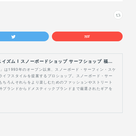
【Curious Ism】 キュリアスイズム l スノーボードショップ サーフショップ 福島県 会津若松市 郡山市 通販
スイズム」は1993年のオープン以来、スノーボード・サーフィン・スケ
ライフスタイルを提案するプロショップ。スノーボード・サー
もちろんそれらをより楽しむためのファッションやストリート
外ブランドからドメスティックブランドまで厳選されたギアを