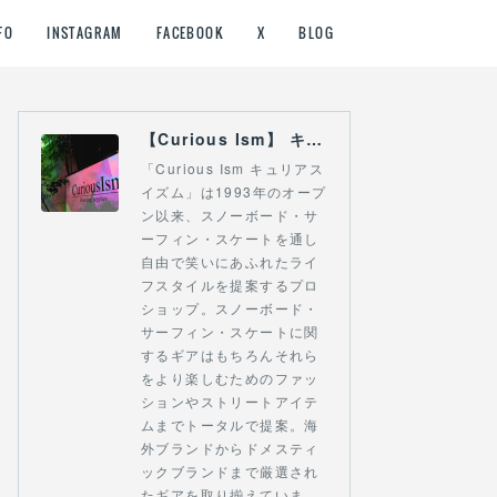
FO
INSTAGRAM
FACEBOOK
X
BLOG
【Curious Ism】 キュリアスイズム l スノーボードショップ サーフショップ 福島県 会津若松市 郡山市 通販
「Curious Ism キュリアス
イズム」は1993年のオープ
ン以来、スノーボード・サ
ーフィン・スケートを通し
自由で笑いにあふれたライ
フスタイルを提案するプロ
ショップ。スノーボード・
サーフィン・スケートに関
するギアはもちろんそれら
をより楽しむためのファッ
ションやストリートアイテ
ムまでトータルで提案。海
外ブランドからドメスティ
ックブランドまで厳選され
たギアを取り揃えていま