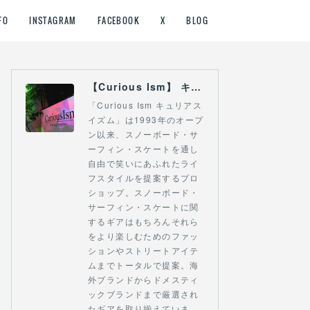
FO
INSTAGRAM
FACEBOOK
X
BLOG
【Curious Ism】 キュリアスイズム l スノーボードショップ サーフショップ 福島県 会津若松市 郡山市 通販
「Curious Ism キュリアス
イズム」は1993年のオープ
ン以来、スノーボード・サ
ーフィン・スケートを通し
自由で笑いにあふれたライ
フスタイルを提案するプロ
ショップ。スノーボード・
サーフィン・スケートに関
するギアはもちろんそれら
をより楽しむためのファッ
ションやストリートアイテ
ムまでトータルで提案。海
外ブランドからドメスティ
ックブランドまで厳選され
たギアを取り揃えていま