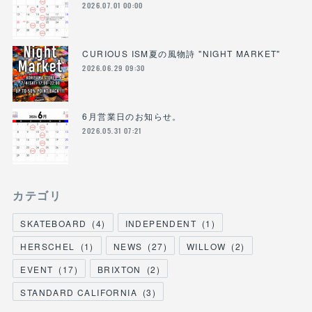
2026.07.01 00:00
CURIOUS ISM夏の風物詩 "NIGHT MARKET"
2026.06.29 09:30
6月営業日のお知らせ。
2026.05.31 07:21
カテゴリ
SKATEBOARD
(
4
)
INDEPENDENT
(
1
)
HERSCHEL
(
1
)
NEWS
(
27
)
WILLOW
(
2
)
EVENT
(
17
)
BRIXTON
(
2
)
STANDARD CALIFORNIA
(
3
)