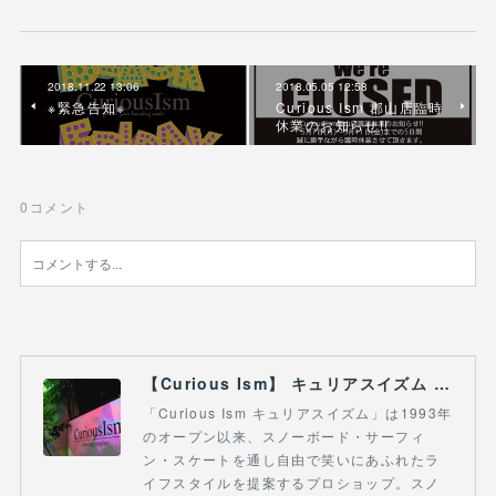
2018.11.22 13:06
2018.05.05 12:58
※緊急告知※
Curious Ism 郡山店臨時
休業のお知らせ!!
0
コメント
【Curious Ism】 キュリアスイズム l スノーボードショップ サーフショップ 福島県 会津若松市 郡山市 通販
「Curious Ism キュリアスイズム」は1993年
のオープン以来、スノーボード・サーフィ
ン・スケートを通し自由で笑いにあふれたラ
イフスタイルを提案するプロショップ。スノ