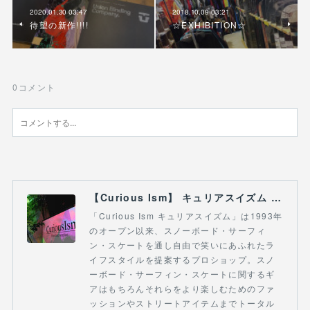
2020.01.30 03:47
2018.10.09 03:21
待望の新作!!!!
☆EXHIBITION☆
0
コメント
【Curious Ism】 キュリアスイズム l スノーボードショップ サーフショップ 福島県 会津若松市 郡山市 通販
「Curious Ism キュリアスイズム」は1993年
のオープン以来、スノーボード・サーフィ
ン・スケートを通し自由で笑いにあふれたラ
イフスタイルを提案するプロショップ。スノ
ーボード・サーフィン・スケートに関するギ
アはもちろんそれらをより楽しむためのファ
ッションやストリートアイテムまでトータル