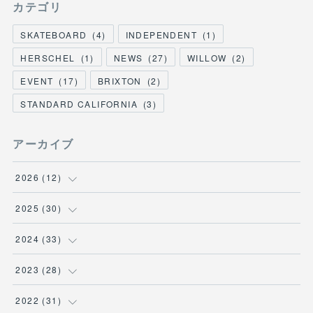
カテゴリ
SKATEBOARD
(
4
)
INDEPENDENT
(
1
)
HERSCHEL
(
1
)
NEWS
(
27
)
WILLOW
(
2
)
EVENT
(
17
)
BRIXTON
(
2
)
STANDARD CALIFORNIA
(
3
)
アーカイブ
2026
(
12
)
(
3
)
2025
(
30
)
(
1
)
(
5
)
2024
(
33
)
(
2
)
(
3
)
(
5
)
2023
(
28
)
(
1
)
(
2
)
(
1
)
(
3
)
2022
(
31
)