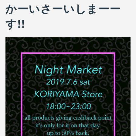
かーいさーいしまーー
す!!