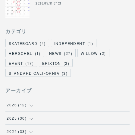
2026.05.31 07:21
カテゴリ
SKATEBOARD
(
4
)
INDEPENDENT
(
1
)
HERSCHEL
(
1
)
NEWS
(
27
)
WILLOW
(
2
)
EVENT
(
17
)
BRIXTON
(
2
)
STANDARD CALIFORNIA
(
3
)
アーカイブ
2026
(
12
)
(
3
)
2025
(
30
)
(
1
)
(
5
)
2024
(
33
)