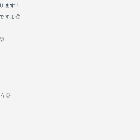
ます!!
ですよ◎
◎
ょう◎