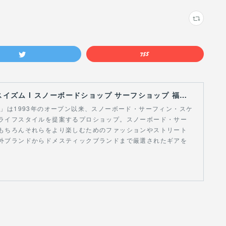
【Curious Ism】 キュリアスイズム l スノーボードショップ サーフショップ 福島県 会津若松市 郡山市 通販
スイズム」は1993年のオープン以来、スノーボード・サーフィン・スケ
ライフスタイルを提案するプロショップ。スノーボード・サー
もちろんそれらをより楽しむためのファッションやストリート
外ブランドからドメスティックブランドまで厳選されたギアを