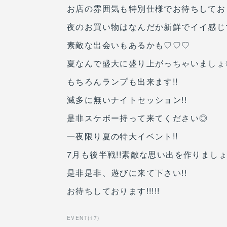
お店の雰囲気も特別仕様でお待ちしており
夜のお買い物はなんだか新鮮でイイ感じ
素敵な出会いもあるかも♡♡♡
夏なんで盛大に盛り上がっちゃいましょ
もちろんランプも出来ます!!
滅多に無いナイトセッション!!
是非スケボー持って来てください◎
一夜限り夏の特大イベント!!
7月も後半戦!!素敵な思い出を作りまし
是非是非、遊びに来て下さい!!
お待ちしております!!!!!
EVENT
(
17
)