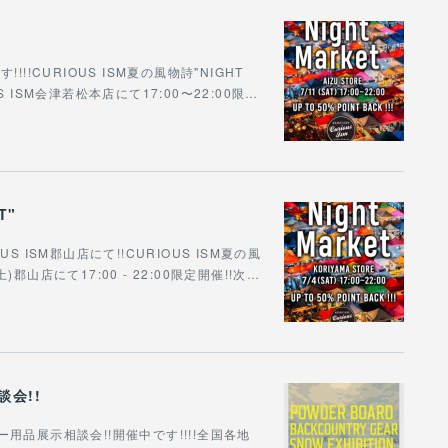
!CURIOUS ISM夏の風物詩"NIGHT
S ISM会津若松本店にて17:00〜22:00限…
T"
US ISM郡山店にて!!CURIOUS ISM夏の風
4日(土)郡山店にて17:00 - 22:00限定開催!!次…
会!!
品展示相談会!!開催中です!!!!全国各地