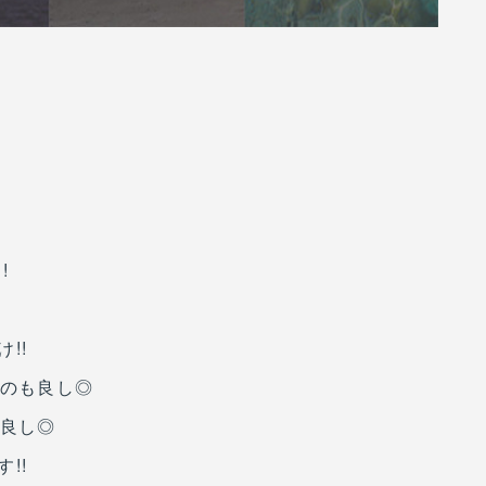
!
!!
るのも良し◎
も良し◎
!!