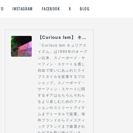
FO
INSTAGRAM
FACEBOOK
X
BLOG
【Curious Ism】 キュリアスイズム l スノーボードショップ サーフショップ 福島県 会津若松市 郡山市 通販
「Curious Ism キュリアス
イズム」は1993年のオープ
ン以来、スノーボード・サ
ーフィン・スケートを通し
自由で笑いにあふれたライ
フスタイルを提案するプロ
ショップ。スノーボード・
サーフィン・スケートに関
するギアはもちろんそれら
をより楽しむためのファッ
ションやストリートアイテ
ムまでトータルで提案。海
外ブランドからドメスティ
ックブランドまで厳選され
たギアを取り揃えていま