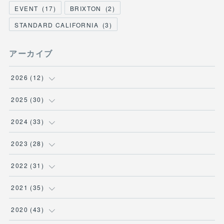
EVENT
(
17
)
BRIXTON
(
2
)
STANDARD CALIFORNIA
(
3
)
アーカイブ
2026
(
12
)
(
3
)
2025
(
30
)
(
1
)
(
5
)
2024
(
33
)
(
2
)
(
3
)
(
5
)
2023
(
28
)
(
1
)
(
2
)
(
1
)
(
3
)
2022
(
31
)
(
1
)
(
4
)
(
2
)
(
2
)
(
1
)
2021
(
35
)
(
3
)
(
1
)
(
6
)
(
2
)
(
3
)
(
1
)
2020
(
43
)